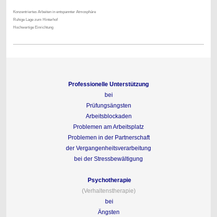
Konzentriertes Arbeiten in entspannter Atmosphäre
Ruhige Lage zum Hinterhof
Hochwertige Einrichtung
Professionelle Unterstützung
bei
Prüfungsängsten
Arbeitsblockaden
Problemen am Arbeitsplatz
Problemen in der Partnerschaft
der Vergangenheitsverarbeitung
bei der Stressbewältigung
Psychotherapie
(Verhaltenstherapie)
bei
Ängsten